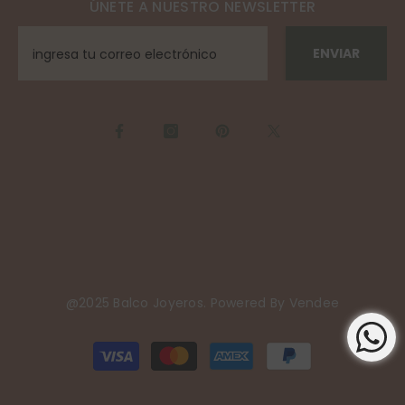
ÚNETE A NUESTRO NEWSLETTER
ENVIAR
@2025 Balco Joyeros. Powered By
Vendee
Payment
methods