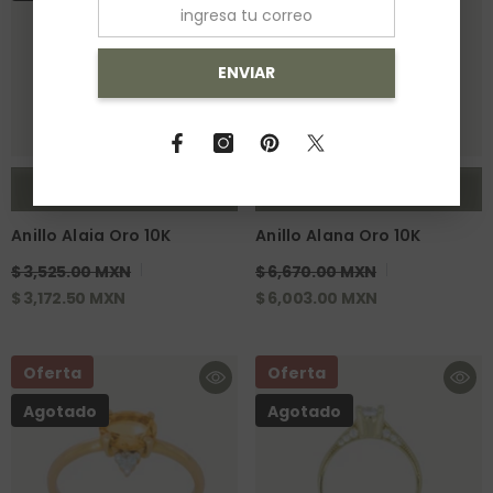
ENVIAR
NOTIFY ME
NOTIFY ME
Anillo Alaia Oro 10K
Anillo Alana Oro 10K
$ 3,525.00 MXN
$ 6,670.00 MXN
$ 3,172.50 MXN
$ 6,003.00 MXN
Oferta
Oferta
Agotado
Agotado