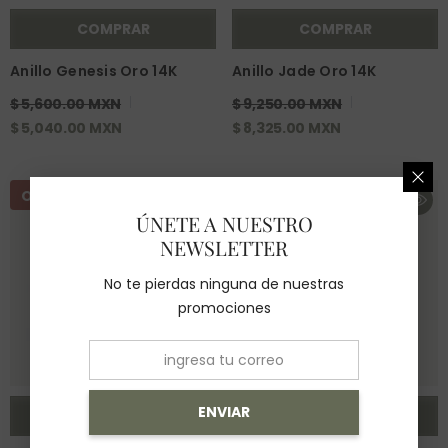
COMPRAR
COMPRAR
Anillo Genesis Oro 14K
Anillo Jade Oro 14K
$ 5,600.00 MXN
$ 9,250.00 MXN
$ 5,040.00 MXN
$ 8,325.00 MXN
Oferta
Oferta
ÚNETE A NUESTRO
NEWSLETTER
No te pierdas ninguna de nuestras
promociones
ENVIAR
COMPRAR
COMPRAR