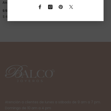
Anillo Gloria Oro 14K
Anillo Whitney Oro 10K
$ 5,250.00 MXN
$ 9,280.00 MXN
$ 4,725.00 MXN
$ 8,352.00 MXN
Atención a clientes de lunes a sábado de 9 am a 7 pm.
Domingo de 10 am a 4 pm