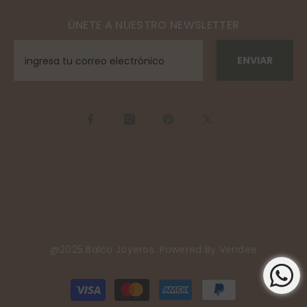
ÚNETE A NUESTRO NEWSLETTER
ENVIAR
@2025 Balco Joyeros. Powered By
Vendee
Payment
methods