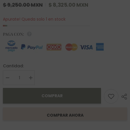
$ 9,250.00 MXN
$ 8,325.00 MXN
Apurate! Queda solo 1 en stock
PAGA CON:
Cantidad:
Decrease
Increase
quantity
quantity
for
for
Anillo
Anillo
COMPRAR
Jade
Jade
Oro
Oro
14K
14K
COMPRAR AHORA