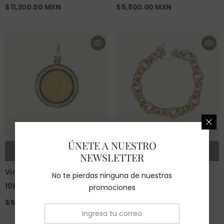
$ 11,200.00 MXN
$ 5,800.00 MXN
ÚNETE A NUESTRO
COMPRAR
COMPRAR
NEWSLETTER
Virgen De Guadalupe Oro
Pulsera Irantzu Plata
No te pierdas ninguna de nuestras
10K
promociones
$ 4,700.00 MXN
$ 5,800.00 MXN