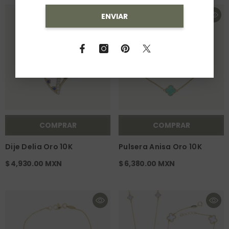
ENVIAR
COMPRAR
COMPRAR
Dije Delia Oro 10K
Pulsera Anisa Oro 10K
$ 4,930.00 MXN
$ 6,380.00 MXN