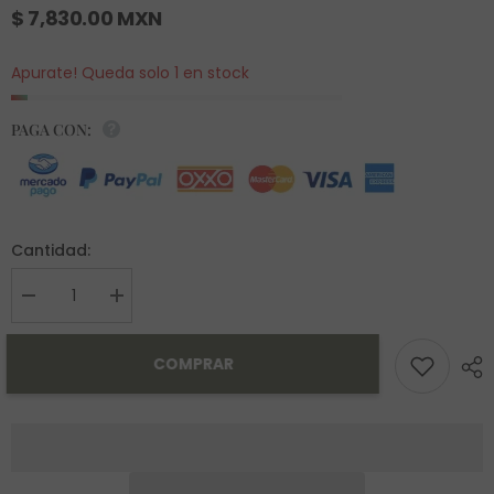
$ 7,830.00 MXN
Apurate! Queda solo 1 en stock
PAGA CON:
Cantidad:
Decrease
Increase
quantity
quantity
for
for
Arete
Arete
COMPRAR
Verena
Verena
Oro
Oro
10K
10K