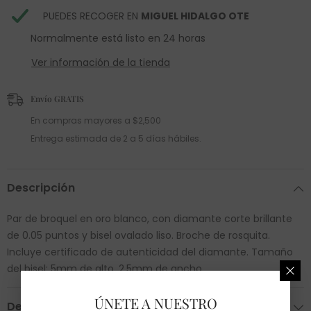
PUEDES RECOGER EN
MIGUEL HIDALGO OTE
Normalmente está listo en 24 horas
Ver información de la tienda
Envío GRATIS
En compras mayores a $2,500
Entrega estimada de 2 a 5 días hábiles.
Descripción
Par de broquel en oro blanco, con diamante corte brillante
de 0.05 puntos y bisel ovalado liso. Broche de rosquita.
Incluye certificado de autenticidad del diamante. Tamaño
del bisel: 5mm de alto, 2.5mm de ancho
ÚNETE A NUESTRO
Devoluciones