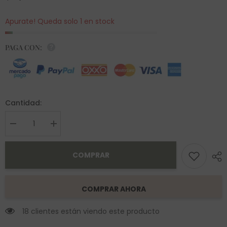
Apurate! Queda solo 1 en stock
PAGA CON:
Cantidad:
Decrease
Increase
quantity
quantity
for
for
Broquel
Broquel
COMPRAR
Avni
Avni
Oro
Oro
14K
14K
COMPRAR AHORA
18 clientes están viendo este producto