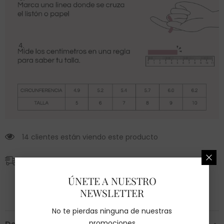
14 clientes están viendo este producto
Envío GRATIS
En compras mayores a $2,500
ÚNETE A NUESTRO
Entrega estimada de 2 a 5 días hábiles.
NEWSLETTER
No te pierdas ninguna de nuestras
promociones