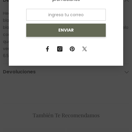
Descripción
Hecho en oro amarillo con una zirconia redonda de color
blanca al centro, y pequeñas zirconias redondas de color
blancas a los costados, diseño delgado pero hermoso, lúcelo
ENVIAR
con cualquier outfit de tu preferencia, montura baja para
que la piedra central no sobresalga demasiado, esto hace
ver el anillo sencillo, pero sin dejar de ser elegante. Medida:
6.5 Peso: 2.2 gramos. SKU: 0642-1S-3190-22
Devoluciones
También Te Recomendamos