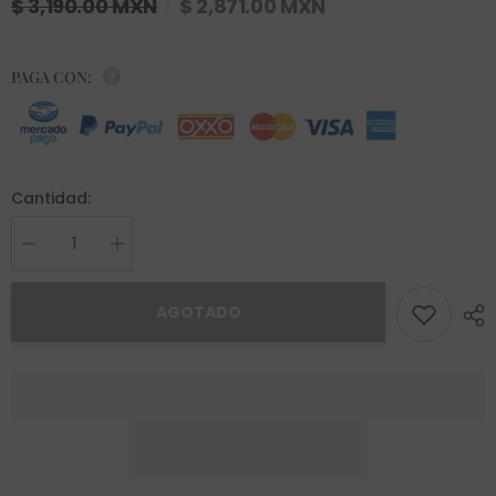
$ 3,190.00 MXN
$ 2,871.00 MXN
PAGA CON:
Cantidad:
Decrease
Increase
quantity
quantity
for
for
Anillo
Anillo
AGOTADO
Ainara
Ainara
Oro
Oro
10K
10K