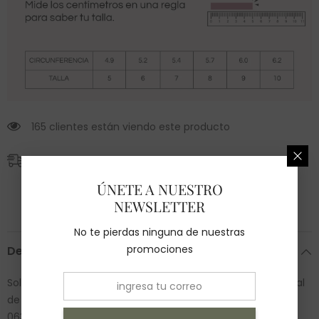
165 clientes están viendo este producto
Envío GRATIS
En compras mayores a $2,500
ÚNETE A NUESTRO
Entrega estimada de 2 a 5 días hábiles.
NEWSLETTER
No te pierdas ninguna de nuestras
promociones
Descripción
Solitario en oro amarillo con una zirconia en la parte central
de color blanca. Medida: 6.0 Peso: 2.3 gramos. SKU:
06352SOLI4140