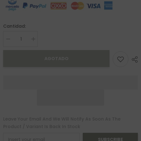
Cantidad:
Decrease
Increase
quantity
quantity
for
for
Anillo
Anillo
AGOTADO
Keren
Keren
Oro
Oro
14K
14K
Leave Your Email And We Will Notify As Soon As The
Product / Variant Is Back In Stock
SUBSCRIBE