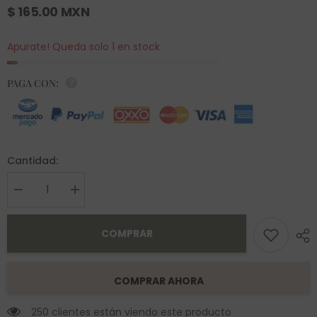
$ 165.00 MXN
Apurate! Queda solo 1 en stock
PAGA CON:
Cantidad:
Decrease
Increase
quantity
quantity
for
for
Anillo
Anillo
COMPRAR
Odele
Odele
Acero
Acero
COMPRAR AHORA
250 clientes están viendo este producto