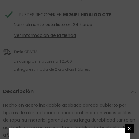
PUEDES RECOGER EN
MIGUEL HIDALGO OTE
Normalmente está listo en 24 horas
Ver información de la tienda
Envío GRATIS
En compras mayores a $2,500
Entrega estimada de 2 a 5 días hábiles.
Descripción
Hecho en acero inoxidable acabado dorado cubierto por
figuras de alas, adecuado para combinar con varios estilos
de ropa, su material garantiza una larga durabilidad tanto en
acabado como en su construcción. Medida Ajustable: de 8.5
a 9.0 SKU: 0641-AF-165-6