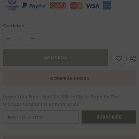
Cantidad:
Decrease
Increase
quantity
quantity
for
for
Anillo
Anillo
AGOTADO
Ojitos
Ojitos
Oro
Oro
10K
10K
COMPRAR AHORA
Leave Your Email And We Will Notify As Soon As The
Product / Variant Is Back In Stock
SUBSCRIBE