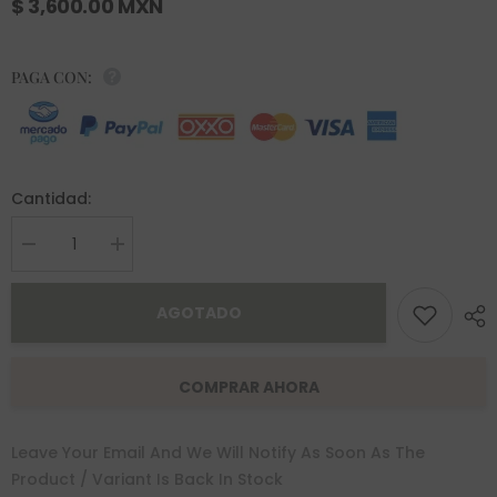
$ 3,600.00 MXN
PAGA CON:
Cantidad:
Decrease
Increase
quantity
quantity
for
for
Aretes
Aretes
AGOTADO
Ebere
Ebere
Oro
Oro
10K
10K
COMPRAR AHORA
Leave Your Email And We Will Notify As Soon As The
Product / Variant Is Back In Stock