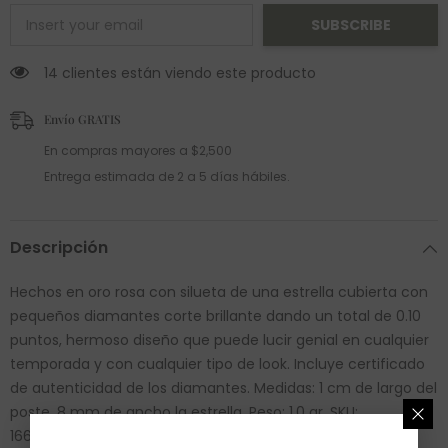
SUBSCRIBE
14 clientes están viendo este producto
Envío GRATIS
En compras mayores a $2,500
Entrega estimada de 2 a 5 días hábiles.
Descripción
Hechos en oro rosa con silueta de una estrella cubierta con
pequeños diamantes corte brillante dando un total de 0.10
puntos, hermoso diseño que puede lucir genial en cualquier
temporada y con cualquier tipo de look. Incluye certificado
de autenticidad de los diamantes. Medidas: 1 cm de largo del
poste, 8 mm de ancho la estrella. Peso: 1.0 gr. SKU:
16651AE3600