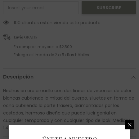
SUBSCRIBE
100 clientes están viendo este producto
Envío GRATIS
En compras mayores a $2,500
Entrega estimada de 2 a 5 días hábiles.
Descripción
Hechas en oro amarillo con dos líneas de zirconias de color
blancas cubriendo la mitad del cuerpo, siluetas en forma de
ocho cubriendo la parte trasera, diamantadas por los
costados, hermoso diseño que puede lucir genial en
cualquier temporada y con cualquier tipo de look. Medidas:
1.4 cm de alto, 4 mm de ancho. Peso: 1.8 gr. SKU: 10GC1H30601