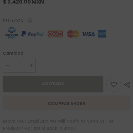
$ 3,420.00 MXN
PAGA CON:
Cantidad:
Decrease
Increase
quantity
quantity
for
for
Arracada
Arracada
AGOTADO
Afra
Afra
Oro
Oro
10K
10K
COMPRAR AHORA
Leave Your Email And We Will Notify As Soon As The
Product / Variant Is Back In Stock