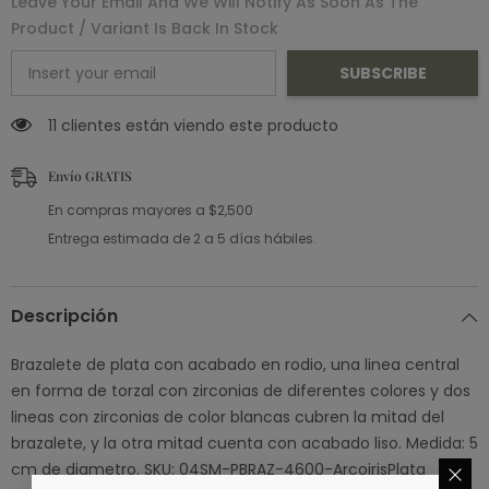
Leave Your Email And We Will Notify As Soon As The
Product / Variant Is Back In Stock
SUBSCRIBE
11 clientes están viendo este producto
Envío GRATIS
En compras mayores a $2,500
Entrega estimada de 2 a 5 días hábiles.
Descripción
Brazalete de plata con acabado en rodio, una linea central
en forma de torzal con zirconias de diferentes colores y dos
lineas con zirconias de color blancas cubren la mitad del
brazalete, y la otra mitad cuenta con acabado liso. Medida: 5
cm de diametro. SKU: 04SM-PBRAZ-4600-ArcoirisPlata