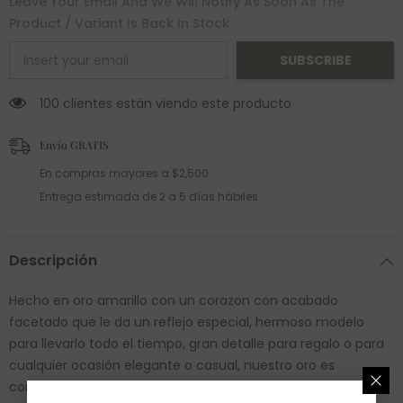
Leave Your Email And We Will Notify As Soon As The
Product / Variant Is Back In Stock
SUBSCRIBE
100 clientes están viendo este producto
Envío GRATIS
En compras mayores a $2,500
Entrega estimada de 2 a 5 días hábiles.
Descripción
Hecho en oro amarillo con un corazon con acabado
facetado que le da un reflejo especial, hermoso modelo
para llevarlo todo el tiempo, gran detalle para regalo o para
cualquier ocasión elegante o casual, nuestro oro es
completamente garantizado. Medida: 4 mm de alto. SKU: