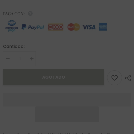
PAGA CON:
Cantidad:
Decrease
Increase
quantity
quantity
for
for
Broquel
Broquel
AGOTADO
Nael
Nael
Oro
Oro
10K
10K