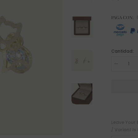
PAGA CON:
Cantidad:
Decrease
quantity
for
Broquel
Teresa
Oro
10K
Leave Your 
/ Variant Is