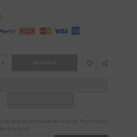
AGOTADO
Increase
quantity
for
Broquel
Teresa
Oro
10K
Email And We Will Notify As Soon As The Product
 Back In Stock