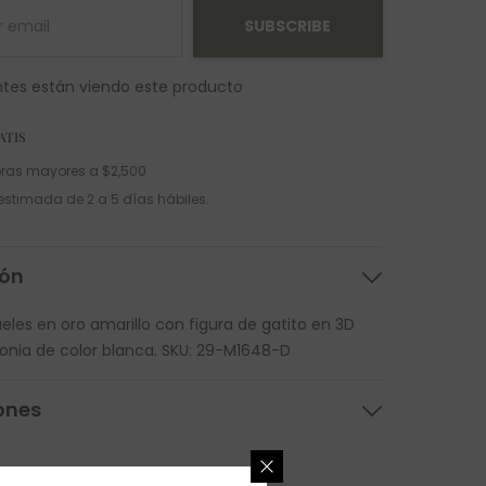
SUBSCRIBE
ntes están viendo este producto
ATIS
ras mayores a $2,500
estimada de 2 a 5 días hábiles.
ión
eles en oro amarillo con figura de gatito en 3D
conia de color blanca. SKU: 29-M1648-D
ones