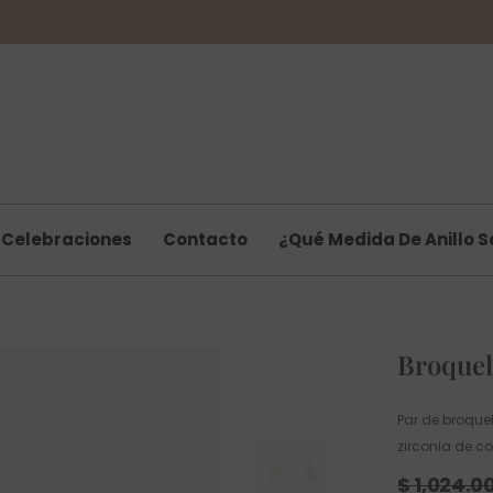
Celebraciones
Contacto
¿Qué Medida De Anillo S
Broquel
Par de broquel
zirconia de c
$ 1,024.0