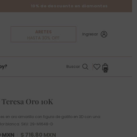
10% de descuento en diamantes
ARETES
Ingresar
HASTA 30% OFF
oy?
Buscar
0
0
items
 Teresa Oro 10K
es en oro amarillo con figura de gatito en 3D con una
olor blanca. SKU: 29-M1648-D
0 MXN
$ 716.80 MXN