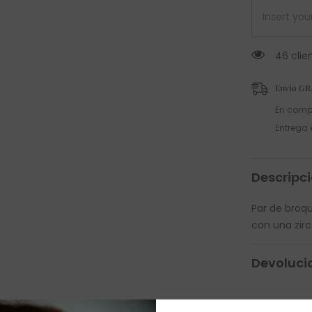
46 clie
Envío GR
En comp
Entrega 
Descripc
Par de broqu
con una zir
Devoluci