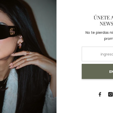
ÚNETE 
También Te Recomendamos
NEWS
No te pierdas 
prom
E
Compartir