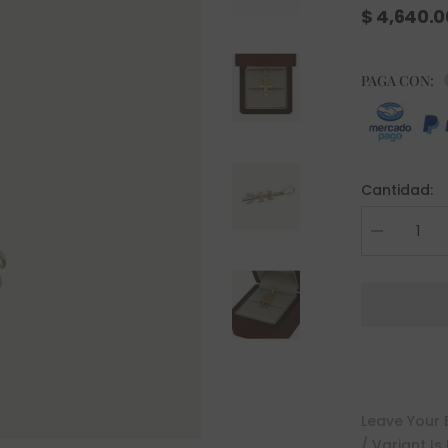
$ 4,640.
PAGA CON:
Cantidad:
Decrease
quantity
for
Cruz
Caravaca
Oro
10K
Leave Your 
/ Variant Is