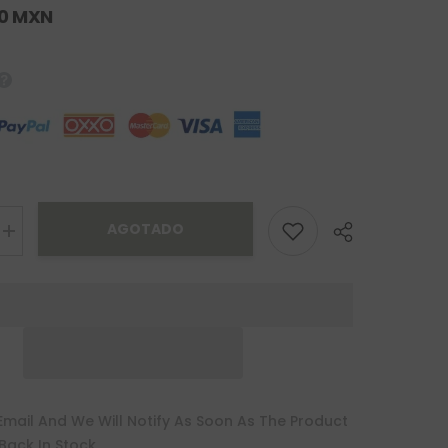
00 MXN
AGOTADO
Increase
quantity
for
Cruz
Caravaca
Oro
10K
Email And We Will Notify As Soon As The Product
 Back In Stock