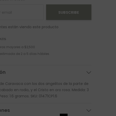
SUBSCRIBE
entes están viendo este producto
ATIS
ras mayores a $2,500
estimada de 2 a 5 días hábiles.
ión
 de Caravaca con los dos angelitos de la parte de
abado en rodio, y el Cristo en oro rosa. Medida: 3
Peso: 1.6 gramos. SKU: 01471CP1.6
ones