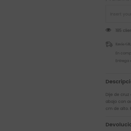
185 cli
Envío GR
En comp
Entrega 
Descripc
Dije de cruz
abajo con ac
cm de alto. 
Devoluci