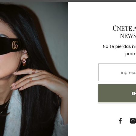
ÚNETE 
NEWS
También Te Recomendamos
No te pierdas 
prom
E
Compartir