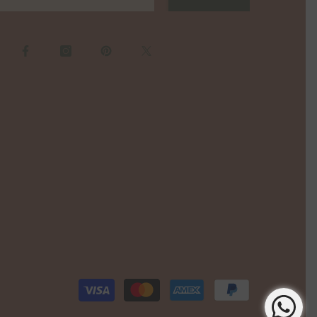
Payment
methods