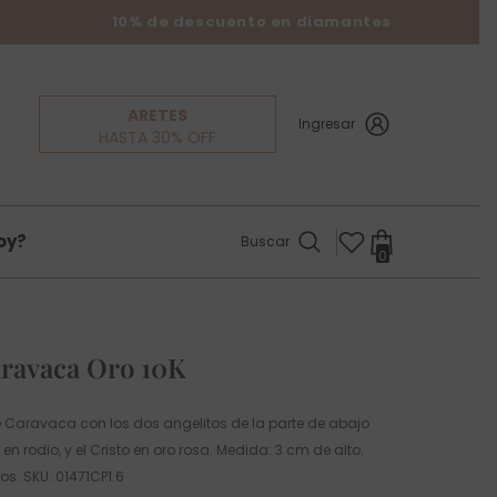
10% de descuento en diamantes
ARETES
Ingresar
HASTA 30% OFF
oy?
Buscar
0
0
items
ravaca Oro 10K
de Caravaca con los dos angelitos de la parte de abajo
 rodio, y el Cristo en oro rosa. Medida: 3 cm de alto.
os. SKU: 01471CP1.6