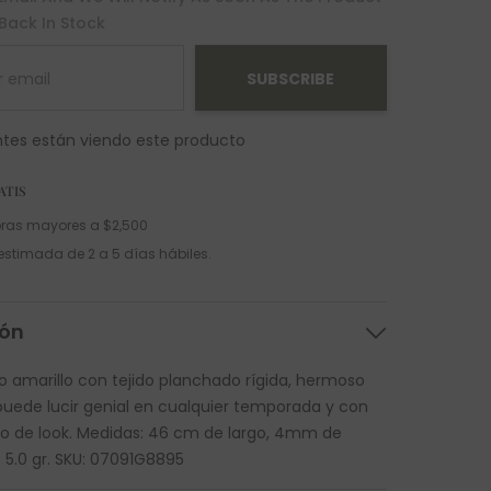
 Back In Stock
SUBSCRIBE
ntes están viendo este producto
ATIS
ras mayores a $2,500
estimada de 2 a 5 días hábiles.
ión
 amarillo con tejido planchado rígida, hermoso
puede lucir genial en cualquier temporada y con
ipo de look. Medidas: 46 cm de largo, 4mm de
 5.0 gr. SKU: 07091G8895