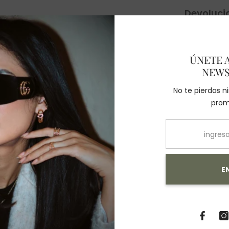
Devoluci
ÚNETE 
NEWS
También Te Recomendamos
No te pierdas 
prom
E
Compartir