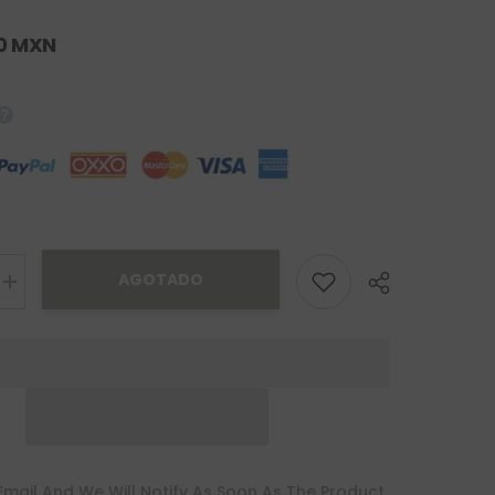
00 MXN
AGOTADO
Increase
quantity
for
Gargantilla
Aitné
Oro
10K
Email And We Will Notify As Soon As The Product