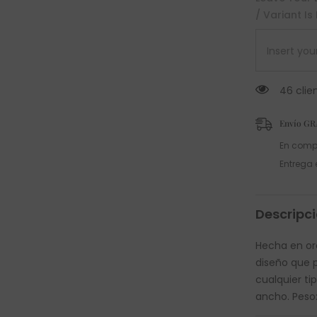
/ Variant Is
46 clie
Envío GR
En comp
Entrega 
Descripc
Hecha en oro
diseño que 
cualquier t
ancho. Peso: