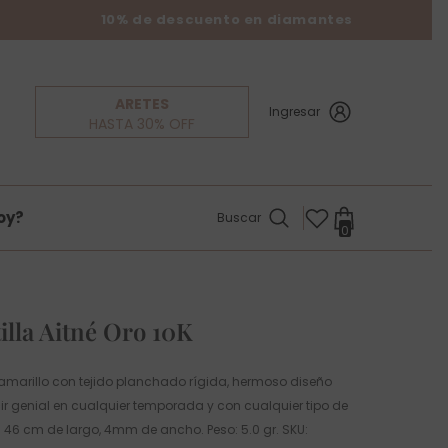
10% de descuento en diamantes
ARETES
Ingresar
HASTA 30% OFF
oy?
Buscar
0
0
items
illa Aitné Oro 10K
amarillo con tejido planchado rígida, hermoso diseño
ir genial en cualquier temporada y con cualquier tipo de
: 46 cm de largo, 4mm de ancho. Peso: 5.0 gr. SKU: