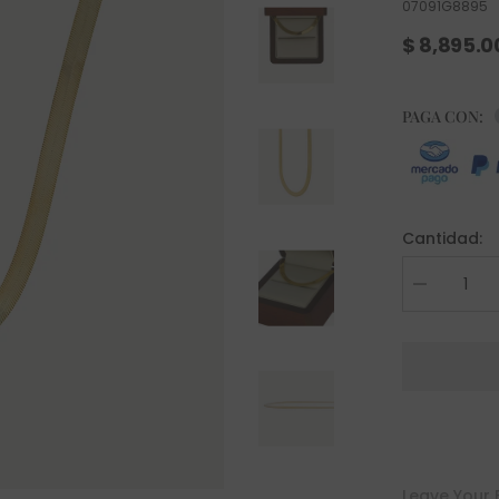
07091G8895
$ 8,895.
PAGA CON:
Cantidad:
Decrease
quantity
for
Gargantilla
Aitné
Oro
10K
Leave Your 