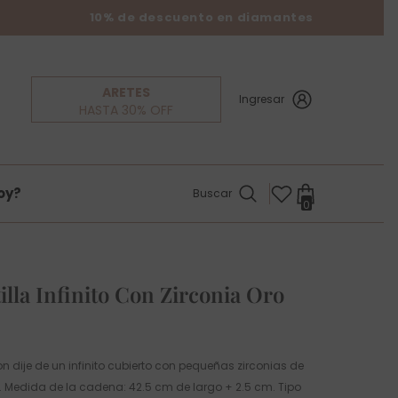
10% de descuento en diamantes
ARETES
Ingresar
HASTA 30% OFF
oy?
Buscar
0
0
items
illa Infinito Con Zirconia Oro
n dije de un infinito cubierto con pequeñas zirconias de
. Medida de la cadena: 42.5 cm de largo + 2.5 cm. Tipo