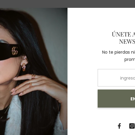
ÚNETE 
NEWS
También Te Recomendamos
No te pierdas 
prom
E
Compartir