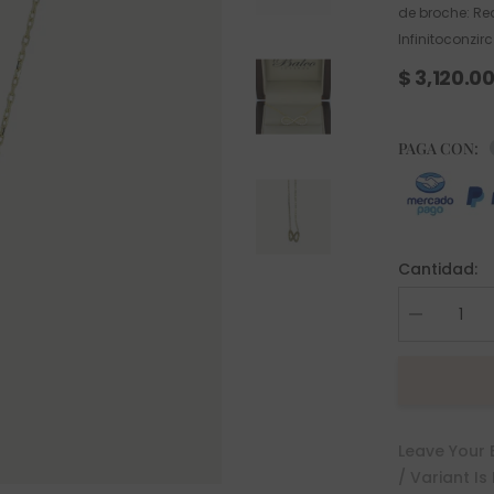
de broche: Re
Infinitoconzirc
$ 3,120.0
PAGA CON:
Cantidad:
Decrease
quantity
for
Gargantilla
Infinito
con
Zirconia
Oro
Leave Your 
10K
/ Variant Is