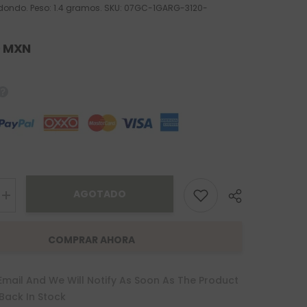
dondo. Peso: 1.4 gramos. SKU: 07GC-1GARG-3120-
0 MXN
AGOTADO
Increase
quantity
for
Gargantilla
COMPRAR AHORA
Infinito
con
Zirconia
Oro
Email And We Will Notify As Soon As The Product
10K
 Back In Stock