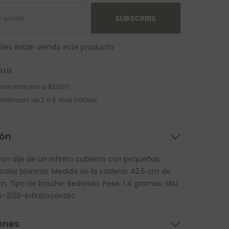
SUBSCRIBE
ntes están viendo este producto
ATIS
ras mayores a $2,500
estimada de 2 a 5 días hábiles.
ión
con dije de un infinito cubierto con pequeñas
 color blancas. Medida de la cadena: 42.5 cm de
cm. Tipo de broche: Redondo. Peso: 1.4 gramos. SKU:
3120-Infinitoconzirc
ones