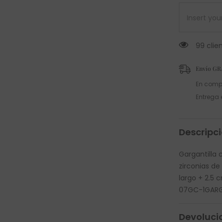
99 clie
Envío GR
En comp
Entrega 
Descripc
Gargantilla 
zirconias de
largo + 2.5 
07GC-1GARG-
Devoluci