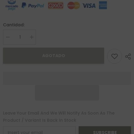
Cantidad:
Decrease
Increase
quantity
quantity
for
for
Broquel
Broquel
AGOTADO
Corazon
Corazon
Bisel
Bisel
Grabado
Grabado
8mm
8mm
Oro
Oro
10K
10K
Leave Your Email And We Will Notify As Soon As The
Product / Variant Is Back In Stock
SUBSCRIBE