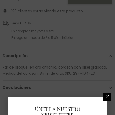
193 clientes están viendo este producto
Envío GRATIS
En compras mayores a $2,500
Entrega estimada de 2 a 5 días hábiles.
Descripción
Par de broquel en oro amarillo, corazon con bisel grabado.
Medida del corazon: 8mm de alto. SKU: 29-M164-2D
Devoluciones
ÚNETE A NUESTRO
NEWSLETTER