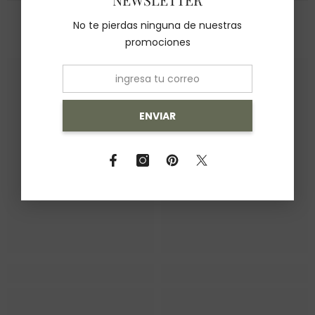
No te pierdas ninguna de nuestras
También Te Recomendamos
promociones
ENVIAR