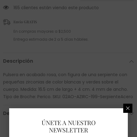
165 clientes están viendo este producto
Envío GRATIS
En compras mayores a $2,500
Entrega estimada de 2 a 5 días hábiles.
Descripción
Pulsera en acabado rosa, con figura de una serpiente con
pequeñas zirconias de color blancas y verdes sobre el
cuerpo. Medida: 16.5 cm de largo + 4 cm. 4 mm de ancho.
Tipo de Broche: Perico. SKU: 02AO-AZIRC-199-SerpienteAcero
Devoluciones
ÚNETE A NUESTRO
NEWSLETTER