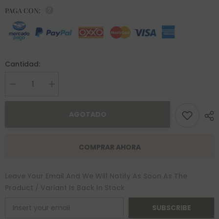
PAGA CON:
Cantidad:
Decrease
Increase
quantity
quantity
for
for
Pulsera
Pulsera
AGOTADO
Serpiente
Serpiente
Acero
Acero
COMPRAR AHORA
Leave Your Email And We Will Notify As Soon As The
Product / Variant Is Back In Stock
SUBSCRIBE