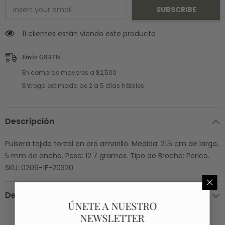
SUBSCRIBE
11 clientes están viendo este producto
Envío GRATIS
En compras mayores a $2,500
Entrega estimada de 2 a 5 días hábiles.
Descripción
Pulsera tejido torzal en oro amarillo. Medida: 21.5 cm de largo,
5 mm de ancho. Peso: 12.7 gramos. Tipo de Broche: Perico.
SKU: 0209-1F-20320
Devoluciones
ÚNETE A NUESTRO
NEWSLETTER