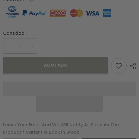
Cantidad:
Decrease
Increase
quantity
quantity
for
for
Pulsera
Pulsera
AGOTADO
Monica
Monica
Oro
Oro
10K
10K
Leave Your Email And We Will Notify As Soon As The
Product / Variant Is Back In Stock