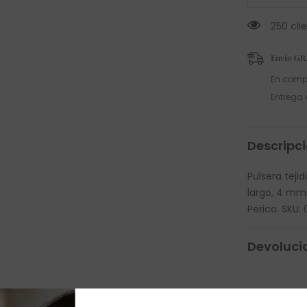
250 cli
Envío GR
En comp
Entrega 
Descripc
Pulsera teji
largo, 4 mm 
Perico. SKU
Devoluci