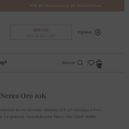
10% de descuento en diamantes
ARETES
Ingresar
HASTA 30% OFF
oy?
Buscar
0
0
items
 Nerea Oro 10K
o barbado en oro amarillo. Medida: 21.5 cm de largo, 4 mm
o: 3.4 gramos. Tipo de Broche: Perico. SKU: 0209-1BARB-