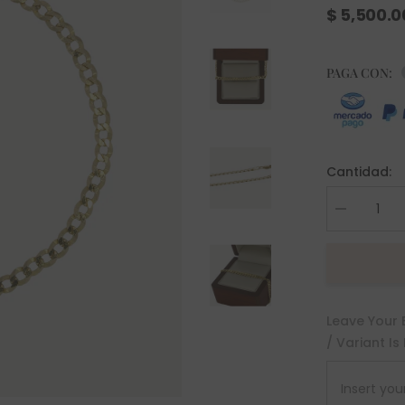
$ 5,500.
PAGA CON:
Cantidad:
Decrease
quantity
for
Pulsera
Nerea
Oro
10K
Leave Your 
/ Variant Is