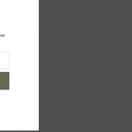
A NUESTRO
LETTER
ninguna de nuestras
ociones
NVIAR