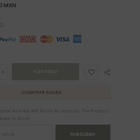
00 MXN
AGOTADO
Increase
quantity
for
Pulsera
COMPRAR AHORA
Nerea
Oro
10K
Email And We Will Notify As Soon As The Product
 Back In Stock
SUBSCRIBE