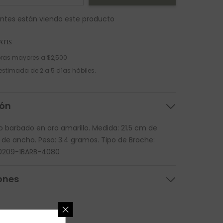
entes están viendo este producto
ATIS
ras mayores a $2,500
estimada de 2 a 5 días hábiles.
ión
do barbado en oro amarillo. Medida: 21.5 cm de
de ancho. Peso: 3.4 gramos. Tipo de Broche:
: 0209-1BARB-4080
ones